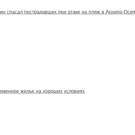
ин спасал пострадавших при атаке на пляж в Архипо‑Оси
еменное жилье на хороших условиях