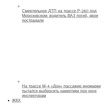
Смертельное ДТП на трассе Р-260 под
Морозовском: водитель ВАЗ погиб, двое
пострадали
На трассе М-4 «Дон» пассажир иномарки
пытался выбросить наркотики под ноги
инспекторам
ЖКХ