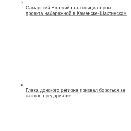
Самарский Евгений стал инициатором
проекта набережной в Каменске-Шахтинском
Глава донского региона призвал бороться за
каждое предприятие