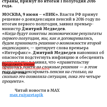
страны, примут по итогам I полугодия 2016
года.
МОСКВА, 9 июня – «ПИК».
Власти РФ примут
решение о доиндексации пенсий в 2016 году по
итогам первого полугодия, заявил премьер-
министр
Дмитрий Медведев
.
«Когда будут понятны экономические результаты
первого полугодия, мы, как и договаривались,
будем принимать решение о возможности второй
индексации»,
— цитирует слова премьера
«Интерфакс».
Дмитрий Медведев
напомнил об
опасности подстегнуть инфляцию и обесценить
соцвыплаты и заявил, что
«правительству
Продолжить чтение
пришлось пойти на сложные решения — в этом
Может также заинтересовать
году проиндексировать пенсии на столько, на
Похожие темы:
сколько это позволила ситуация, пока это четыре
процента».
Читай новости в MAX
max.ru/gazetapik