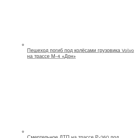
Пешеход погиб под колёсами грузовика Volvo
на трассе М-4 «Дон»
Смертельное ДТП на трассе Р-260 под