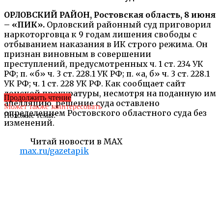
ОРЛОВСКИЙ РАЙОН, Ростовская область, 8 июня
– «ПИК».
Орловский районный суд приговорил
наркоторговца к 9 годам лишения свободы с
отбыванием наказания в ИК строго режима. Он
признан виновным в совершении
преступлений, предусмотренных ч. 1 ст. 234 УК
РФ; п. «б» ч. 3 ст. 228.1 УК РФ; п. «а, б» ч. 3 ст. 228.1
УК РФ; ч. 1 ст. 228 УК РФ. Как сообщает сайт
донской прокуратуры, несмотря на поданную им
Продолжить чтение
апелляцию, решение суда оставлено
Может также заинтересовать
определением Ростовского областного суда без
Похожие темы:
изменений.
Читай новости в MAX
max.ru/gazetapik