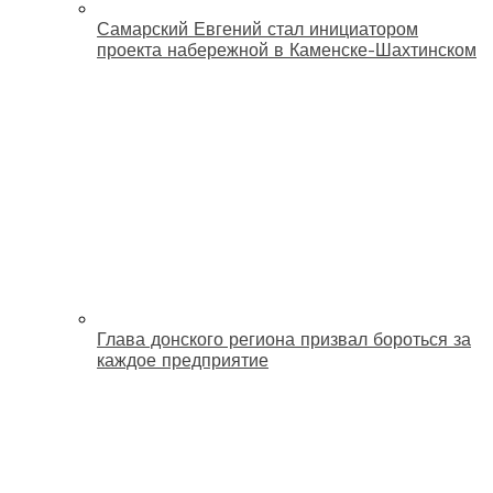
Самарский Евгений стал инициатором
проекта набережной в Каменске-Шахтинском
Глава донского региона призвал бороться за
каждое предприятие