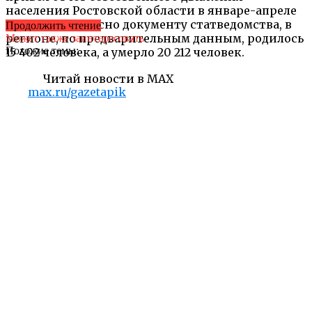
населения Ростовской области в январе-апреле
2016 года. Согласно документу статведомства, в
Продолжить чтение
регионе, по предварительным данным, родилось
Может также заинтересовать
Похожие темы:
15 402 человека, а умерло 20 212 человек.
Читай новости в MAX
max.ru/gazetapik