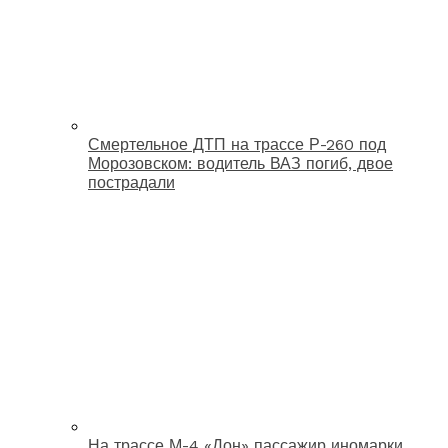
Смертельное ДТП на трассе Р-260 под
Морозовском: водитель ВАЗ погиб, двое
пострадали
На трассе М-4 «Дон» пассажир иномарки