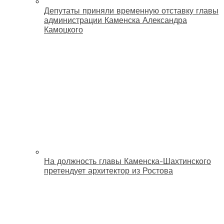
Депутаты приняли временную отставку главы
администрации Каменска Александра
Камоцкого
На должность главы Каменска-Шахтинского
претендует архитектор из Ростова