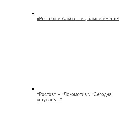
«Ростов» и Альба – и дальше вместе!
“Ростов” – “Локомотив”: “Сегодня
уступаем…”