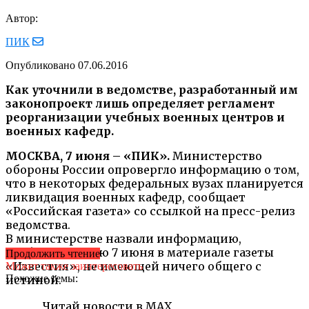
Автор:
ПИК
Опубликовано
07.06.2016
Как уточнили в ведомстве, разработанный им
законопроект лишь определяет регламент
реорганизации учебных военных центров и
военных кафедр.
МОСКВА, 7 июня – «ПИК».
Министерство
обороны России опровергло информацию о том,
что в некоторых федеральных вузах планируется
ликвидация военных кафедр, сообщает
«Российская газета» со ссылкой на пресс-релиз
ведомства.
В министерстве назвали информацию,
опубликованную 7 июня в материале газеты
Продолжить чтение
«Известия», не имеющей ничего общего с
Может также заинтересовать
Похожие темы:
истиной.
Читай новости в MAX