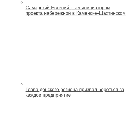
Самарский Евгений стал инициатором
проекта набережной в Каменске-Шахтинском
Глава донского региона призвал бороться за
каждое предприятие