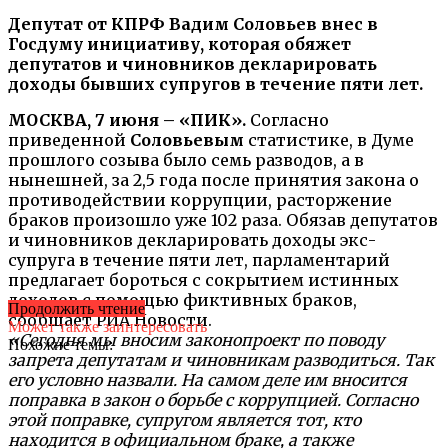
Депутат от КПРФ Вадим Соловьев внес в
Госдуму инициативу, которая обяжет
депутатов и чиновников декларировать
доходы бывших супругов в течение пяти лет.
МОСКВА, 7 июня – «ПИК».
Согласно
приведенной
Соловьевым
статистике, в Думе
прошлого созыва было семь разводов, а в
нынешней, за 2,5 года после принятия закона о
противодействии коррупции, расторжение
браков произошло уже 102 раза. Обязав депутатов
и чиновников декларировать доходы экс-
супруга в течение пяти лет, парламентарий
предлагает бороться с сокрытием истинных
доходов с помощью фиктивных браков,
Продолжить чтение
сообщает РИА Новости.
Может также заинтересовать
«Сегодня мы вносим законопроект по поводу
Похожие темы:
запрета депутатам и чиновникам разводиться. Так
его условно назвали. На самом деле им вносится
поправка в закон о борьбе с коррупцией. Согласно
этой поправке, супругом является тот, кто
находится в официальном браке, а также