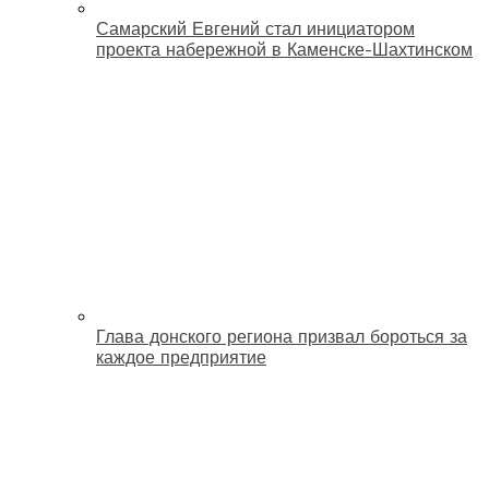
Самарский Евгений стал инициатором
проекта набережной в Каменске-Шахтинском
Глава донского региона призвал бороться за
каждое предприятие