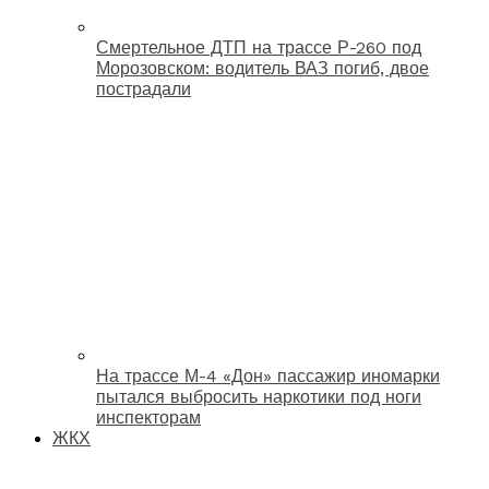
Смертельное ДТП на трассе Р-260 под
Морозовском: водитель ВАЗ погиб, двое
пострадали
На трассе М-4 «Дон» пассажир иномарки
пытался выбросить наркотики под ноги
инспекторам
ЖКХ