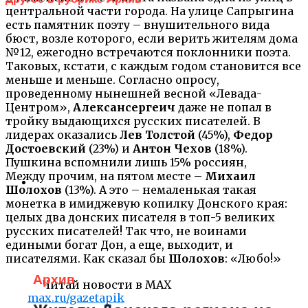
центральной части города. На улице Сапрыгина
есть памятник поэту – внушительного вида
бюст, возле которого, если верить жителям дома
№12, ежегодно встречаются поклонники поэта.
Таковых, кстати, с каждым годом становится все
меньше и меньше. Согласно опросу,
проведенному нынешней весной «Левада-
Центром»,
Алексансергеич
даже не попал в
тройку выдающихся русских писателей. В
лидерах оказались
Лев Толстой
(45%),
Федор
Достоевский
(23%) и
Антон Чехов
(18%).
Пушкина вспомнили лишь 15% россиян,
Между прочим, на пятом месте –
Михаил
Шолохов
(13%). А это – немаленькая такая
монетка в имиджевую копилку Донского края:
целых два донских писателя в топ-5 великих
русских писателей! Так что, не воинами
едиными богат Дон, а еще, выходит, и
писателями. Как сказал бы
Шолохов
: «Любо!»
Архив
Читай новости в MAX
max.ru/gazetapik