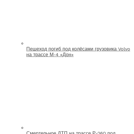
Пешеход погиб под колёсами грузовика Volvo
на трассе М-4 «Дон»
Смертельное ДТП на трассе Р-260 под