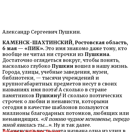
Александр Сергеевич Пушкин.
КАМЕНСК-ШАХТИНСКИЙ, Ростовская область,
6 мая — «ПИК».
Это имя знакомо даже тому, кто
вообще не читал ни строчки из
Пушкина
.
Достаточно оглядеться вокруг, чтобы понять,
насколько глубоко
Пушкин
вошел в нашу жизнь.
Города, улицы, учебные заведения, музеи,
библиотеки, — тысячи учреждений и
крупногабаритных предметов несут в своих
названиях имя поэта! А сколько в стране
памятников
Пушкину
! И сколько поэтических
строчек о любви и ненависти, которыми
сегодня в качестве шаблонов пользуются
миллионы благодарных потомков, любящих или
ненавидящих.
«Я помню чудное мгновенье, передо
мной явилась ты…»
. Ну и так далее.
В Каменске в честь поэта названа одна из улиц в
Другое в рубрике Архив