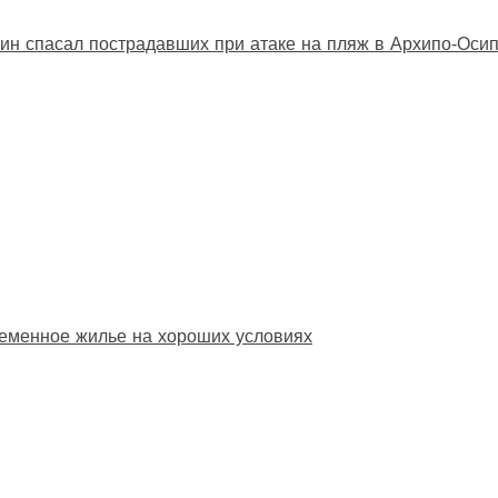
ин спасал пострадавших при атаке на пляж в Архипо‑Оси
еменное жилье на хороших условиях