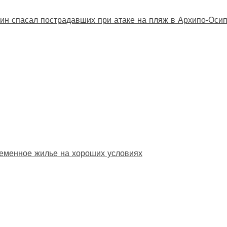
ин спасал пострадавших при атаке на пляж в Архипо‑Оси
еменное жилье на хороших условиях