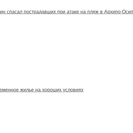
ин спасал пострадавших при атаке на пляж в Архипо‑Оси
еменное жилье на хороших условиях