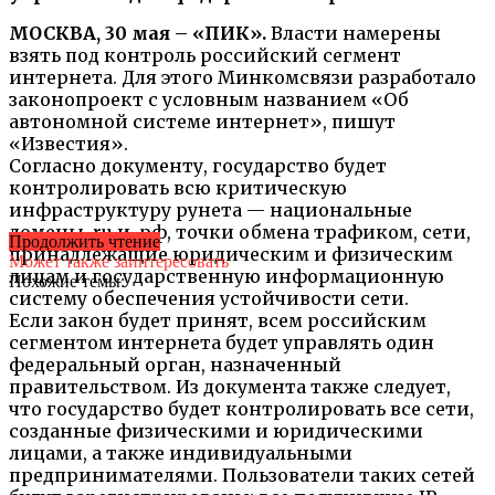
МОСКВА, 30 мая – «ПИК».
Власти намерены
взять под контроль российский сегмент
интернета. Для этого Минкомсвязи разработало
законопроект с условным названием «Об
автономной системе интернет», пишут
«Известия».
Согласно документу, государство будет
контролировать всю критическую
инфраструктуру рунета — национальные
домены .ru и .рф, точки обмена трафиком, сети,
Продолжить чтение
принадлежащие юридическим и физическим
Может также заинтересовать
лицам и государственную информационную
Похожие темы:
систему обеспечения устойчивости сети.
Если закон будет принят, всем российским
сегментом интернета будет управлять один
федеральный орган, назначенный
правительством. Из документа также следует,
что государство будет контролировать все сети,
созданные физическими и юридическими
лицами, а также индивидуальными
предпринимателями. Пользователи таких сетей