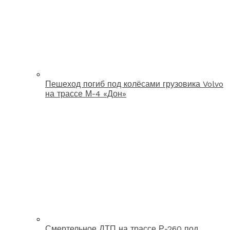
Пешеход погиб под колёсами грузовика Volvo
на трассе М-4 «Дон»
Смертельное ДТП на трассе Р-260 под