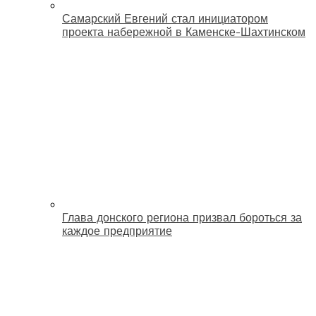
Самарский Евгений стал инициатором
проекта набережной в Каменске-Шахтинском
Глава донского региона призвал бороться за
каждое предприятие