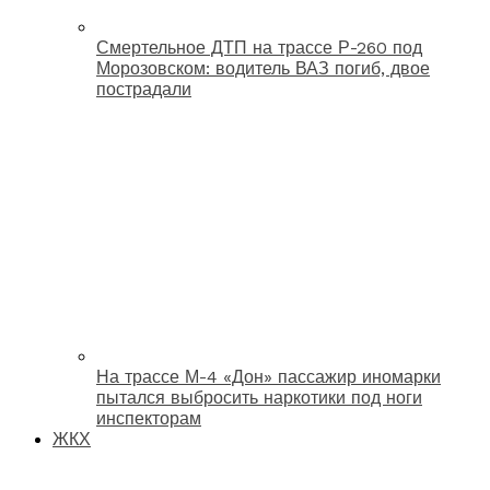
Смертельное ДТП на трассе Р-260 под
Морозовском: водитель ВАЗ погиб, двое
пострадали
На трассе М-4 «Дон» пассажир иномарки
пытался выбросить наркотики под ноги
инспекторам
ЖКХ