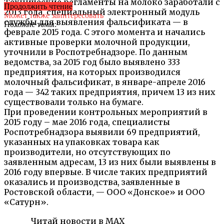
Технические регламенты на молоко заработали с
Продолжить чтение
2013 года, специальный электронный модуль
Может также заинтересовать
службы для выявления фальсификата — в
Похожие темы:
феврале 2015 года. С этого момента и начались
активные проверки молочной продукции,
уточнили в Роспотребнадзоре. По данным
ведомства, за 2015 год было выявлено 333
предприятия, на которых производился
молочный фальсификат, в январе-апреле 2016
года — 342 таких предприятия, причем 13 из них
существовали только на бумаге.
При проведении контрольных мероприятий в
2015 году – мае 2016 года, специалисты
Роспотребнадзора выявили 69 предприятий,
указанных на упаковках товара как
производители, но отсутствующих по
заявленным адресам, 13 из них были выявлены в
2016 году впервые. В числе таких предприятий
оказались и производства, заявленные в
Ростовской области, — ООО «Донское» и ООО
«Сатурн».
Читай новости в MAX