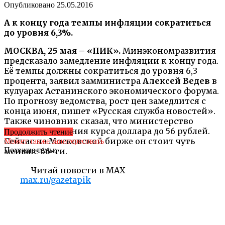
Опубликовано
25.05.2016
А к концу года темпы инфляции сократиться
до уровня 6,3%.
МОСКВА, 25 мая – «ПИК».
Минэкономразвития
предсказало замедление инфляции к концу года.
Её темпы должны сократиться до уровня 6,3
процента, заявил замминистра
Алексей Ведев
в
кулуарах Астанинского экономического форума.
По прогнозу ведомства, рост цен замедлится с
конца июня, пишет «Русская служба новостей».
Также чиновник сказал, что министерство
ожидает снижения курса доллара до 56 рублей.
Продолжить чтение
Сейчас на Московской бирже он стоит чуть
Может также заинтересовать
Похожие темы:
меньше 66-ти.
Читай новости в MAX
max.ru/gazetapik