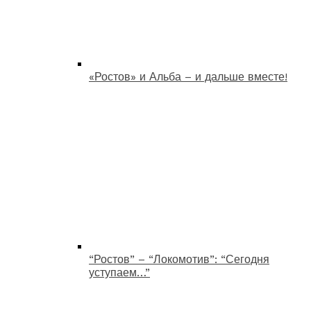
«Ростов» и Альба – и дальше вместе!
“Ростов” – “Локомотив”: “Сегодня
уступаем…”