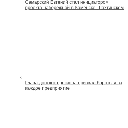
Самарский Евгений стал инициатором
проекта набережной в Каменске-Шахтинском
Глава донского региона призвал бороться за
каждое предприятие