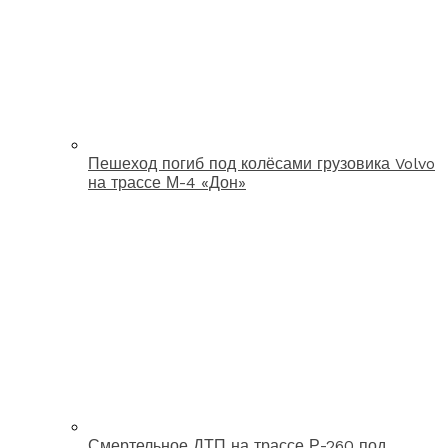
Пешеход погиб под колёсами грузовика Volvo
на трассе М-4 «Дон»
Смертельное ДТП на трассе Р-260 под