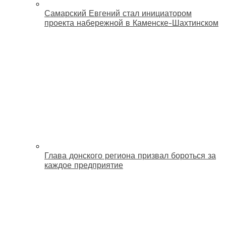
Самарский Евгений стал инициатором
проекта набережной в Каменске-Шахтинском
Глава донского региона призвал бороться за
каждое предприятие