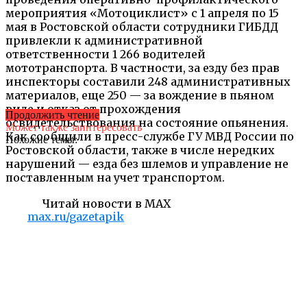
мероприятия «Мотоциклист» с 1 апреля по 15
мая в Ростовской области сотрудники ГИБДД
привлекли к административной
ответственности 1 266 водителей
мототранспорта. В частности, за езду без прав
инспекторы составили 248 административных
материалов, еще 250 — за вождение в пьяном
виде и отказ от прохождения
Продолжить чтение
освидетельствования на состояние опьянения.
Может также заинтересовать
Как сообщили в пресс-службе ГУ МВД России по
Похожие темы:
Ростовской области, также в числе нередких
нарушений — езда без шлемов и управление не
поставленным на учет транспортом.
Читай новости в MAX
max.ru/gazetapik