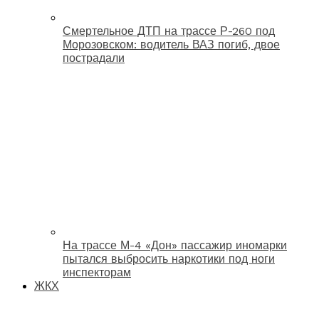
Смертельное ДТП на трассе Р-260 под
Морозовском: водитель ВАЗ погиб, двое
пострадали
На трассе М-4 «Дон» пассажир иномарки
пытался выбросить наркотики под ноги
инспекторам
ЖКХ