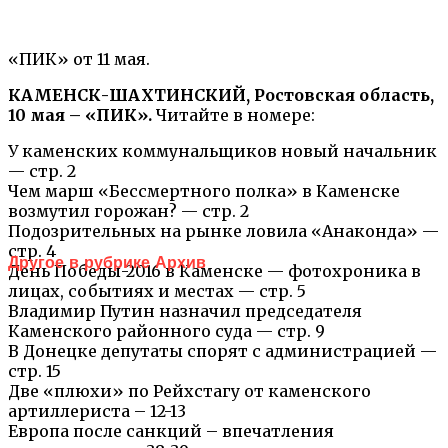
«ПИК» от 11 мая.
КАМЕНСК-ШАХТИНСКИЙ, Ростовская область,
10 мая – «ПИК».
Читайте в номере:
У каменских коммунальщиков новый начальник
— стр. 2
Чем марш «Бессмертного полка» в Каменске
возмутил горожан? — стр. 2
Подозрительных на рынке ловила «Анаконда» —
стр. 4
Другое в рубрике Архив
День Победы-2016 в Каменске — фотохроника в
лицах, событиях и местах — стр. 5
Владимир Путин назначил председателя
Каменского районного суда — стр. 9
В Донецке депутаты спорят с администрацией —
стр. 15
Две «плюхи» по Рейхстагу от каменского
артиллериста – 12-13
Европа после санкций – впечатления