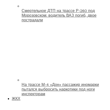
Смертельное ДТП на трассе Р-260 под
Морозовском: водитель ВАЗ погиб, двое
пострадали
На трассе М-4 «Дон» пассажир иномарки
пытался выбросить наркотики под ноги
инспекторам
ЖКХ