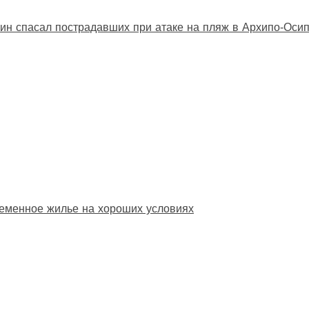
ин спасал пострадавших при атаке на пляж в Архипо‑Оси
еменное жилье на хороших условиях