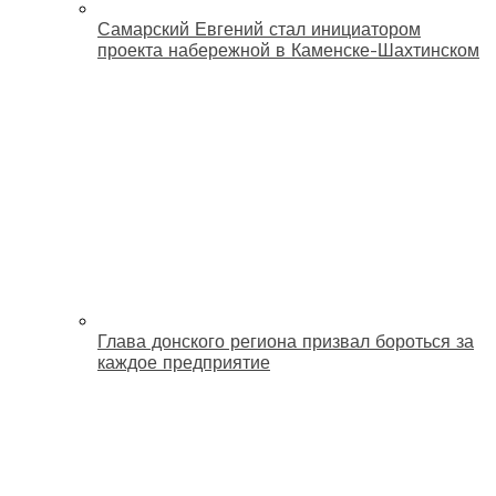
Самарский Евгений стал инициатором
проекта набережной в Каменске-Шахтинском
Глава донского региона призвал бороться за
каждое предприятие