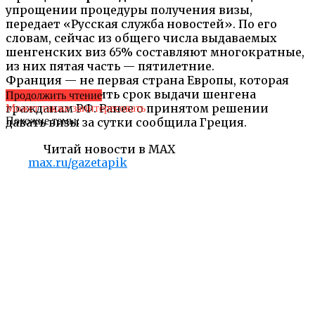
упрощении процедуры получения визы,
передает «Русская служба новостей». По его
словам, сейчас из общего числа выдаваемых
шенгенских виз 65% составляют многократные,
из них пятая часть — пятилетние.
Франция — не первая страна Европы, которая
решила сократить срок выдачи шенгена
Продолжить чтение
гражданам РФ. Ранее о принятом решении
Может также заинтересовать
Похожие темы:
давать визы за сутки сообщила Греция.
Читай новости в MAX
max.ru/gazetapik