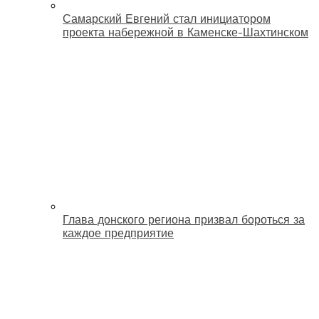
Самарский Евгений стал инициатором
проекта набережной в Каменске-Шахтинском
Глава донского региона призвал бороться за
каждое предприятие