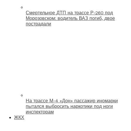
Смертельное ДТП на трассе Р-260 под
Морозовском: водитель ВАЗ погиб, двое
пострадали
На трассе М-4 «Дон» пассажир иномарки
пытался выбросить наркотики под ноги
инспекторам
ЖКХ