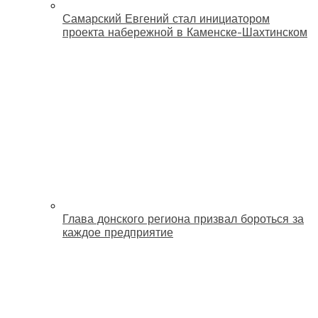
Самарский Евгений стал инициатором
проекта набережной в Каменске-Шахтинском
Глава донского региона призвал бороться за
каждое предприятие