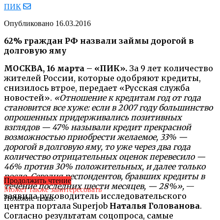
ПИК
Опубликовано
16.03.2016
62% граждан РФ назвали займы дорогой в
долговую яму
МОСКВА, 16 марта – «ПИК».
За 9 лет количество
жителей России, которые одобряют кредиты,
снизилось втрое, передает «Русская служба
новостей».
«Отношение к кредитам год от года
становится все хуже: если в 2007 году большинство
опрошенных придерживались позитивных
взглядов — 47% называли кредит прекрасной
возможностью приобрести желаемое, 33% —
дорогой в долговую яму, то уже через два года
количество отрицательных оценок перевесило —
46% против 30% положительных, и далее только
росло. Сегодня респондентов, бравших кредиты в
Продолжить чтение
течение последних шести месяцев, — 28%»,
—
Может также заинтересовать
заявила руководитель исследовательского
Похожие темы:
центра портала Superjob
Наталья Голованова
.
Согласно результатам соцопроса, самые