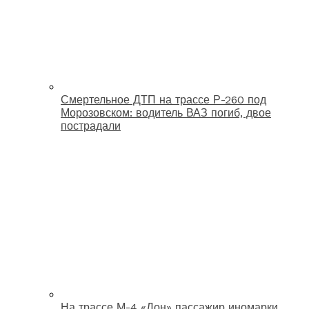
Смертельное ДТП на трассе Р-260 под
Морозовском: водитель ВАЗ погиб, двое
пострадали
На трассе М-4 «Дон» пассажир иномарки