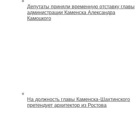
Депутаты приняли временную отставку главы
администрации Каменска Александра
Камоцкого
На должность главы Каменска-Шахтинского
претендует архитектор из Ростова