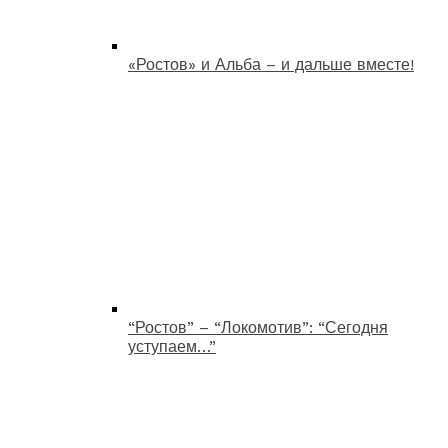
«Ростов» и Альба – и дальше вместе!
“Ростов” – “Локомотив”: “Сегодня
уступаем…”