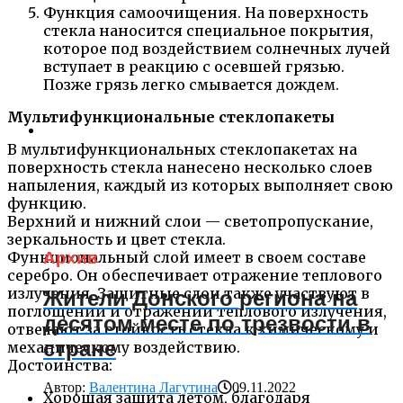
Функция самоочищения. На поверхность
стекла наносится специальное покрытия,
которое под воздействием солнечных лучей
вступает в реакцию с осевшей грязью.
Позже грязь легко смывается дождем.
Мультифункциональные стеклопакеты
В мультифункциональных стеклопакетах на
поверхность стекла нанесено несколько слоев
напыления, каждый из которых выполняет свою
функцию.
Верхний и нижний слои — светопропускание,
зеркальность и цвет стекла.
Функциональный слой имеет в своем составе
Архив
серебро. Он обеспечивает отражение теплового
излучения. Защитные слои также участвуют в
Жители Донского региона на
поглощении и отражении теплового излучения,
десятом месте по трезвости в
отвечают за стойкость стекла к химическому и
стране
механическому воздействию.
Достоинства:
Автор:
Валентина Лагутина
09.11.2022
Хорошая защита летом, благодаря