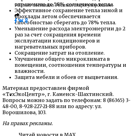
отражению до 58% солнечного тепла.
Рейтинг составило Росалкогольрегулирование.
Эффективное сохранение тепла зимой и
прохлады летом обеспечивается
способностью сберегать до 78% тепла.
Уменьшение расхода электроэнергии до 2
раз за счет сокращения времени
эксплуатации кондиционеров и
нагревательных приборов.
Сокращение затрат на отопление.
Улучшение общего микроклимата в
помещении, соотношения температуры и
влажности.
Защита мебели и обоев от выцветания.
Материал предоставлен фирмой
«ТехЭкоЦентр», г. Каменск-Шахтинский.
Вопросы можно задать по телефонам: 8 (86365) 3-
48-00, 8-928-227-21-88 или по адресу: ул.
Ворошилова, 103.
На правах рекламы.
Читай новости в MAX