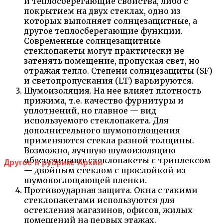
и теплосберегающие свойства, либо с
покрытием на двух стеклах, одно из
которых выполняет солнцезащитные, а
другое теплосберегающие функции.
Современные солнцезащитные
стеклопакеты могут практически не
затенять помещение, пропуская свет, но
отражая тепло. Степени солнцезащиты (SF)
и светопропускания (LT) варьируются.
Шумоизоляция. На нее влияет плотность
прижима, т.е. качество фурнитуры и
уплотнений, но главное — вид
используемого стеклопакета. Для
дополнительного шумопоглощения
применяются стекла разной толщины.
Возможно, лучшую шумоизоляцию
обеспечивают стеклопакеты с триплексом
Другое в рубрике Архив
— двойным стеклом с прослойкой из
шумопоглощающей пленки.
Противоударная защита. Окна с такими
стеклопакетами используются для
остекления магазинов, офисов, жилых
помещений на первых этажах.