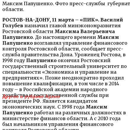
Максим Папушенко. Фото пресс-службы губернат
области.
РОСТОВ-НА-ДОНУ, 11 марта – «ПИК».
Василий
Голубев
назначил главой минэкономразвития
Ростовской области
Максима Валерьевича
Папушенко
. До настоящего времени
Максим
Папушенко
возглавлял управление финансового
контроля Ростовской области, сообщает пресс-
служба правительства Дона. Уроженец Ростова, в
1998 году
Папушенко
окончил Ростовский
государственный строительный университет по
специальности «Экономика и управление на
предприятиях». Позже неоднократно проходил
повышение квалификации, в том числе в 2014
году – в Российской академии народного
хозяйства и государственной службы при
Другое в рубрике Архив
президенте РФ. Является кандидатом
экономических наук. С 1998 года
Максим
Папушенко
работал на различных должностях в
министерстве финансов области. А с 2010 года
был начальником управления финансового
контроля Ростовской области.