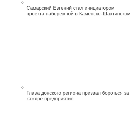
Самарский Евгений стал инициатором
проекта набережной в Каменске-Шахтинском
Глава донского региона призвал бороться за
каждое предприятие