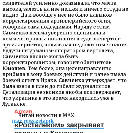
свидетелей усиленно доказывала, что мачта
высока, залезть на нее нельзя и ничего оттуда не
видно. Да и вообще у нее не было навыков
корректирования артиллерийского огня,
говорила сама подсудимая. Наряду с этим
Савченко
весьма уверенно оценивала и
комментировала показания в суде экспертов-
артиллеристов, показывая недюжинные знания.
Будучи штурманом-оператором вертолета,
Савченко
вполне могла быть
корректировщиком, говорит обвинитель
Юношев
. Тем более, она целенаправленно
прибыла в зону боевых действий и ранее имела
боевой опыт в Ираке.
Савченко
утверждает, что
была взята в плен до гибели журналистов.
Детализация ее звонков якобы подтверждает,
что украинка в это время находилась уже в
Луганске.
Архив
Читай новости в MAX
max.ru/gazetapik
«Ростелеком» закрывает