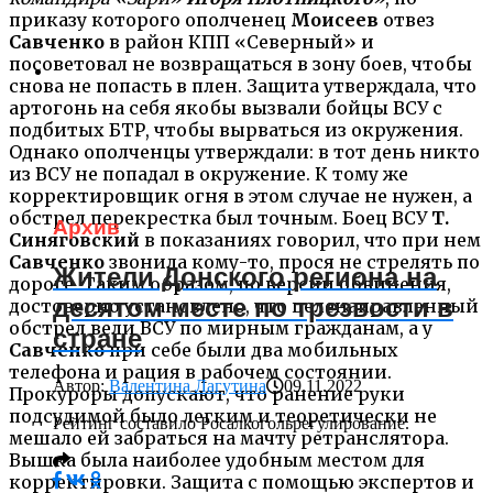
приказу которого ополченец
Моисеев
отвез
Савченко
в район КПП «Северный» и
посоветовал не возвращаться в зону боев, чтобы
снова не попасть в плен. Защита утверждала, что
артогонь на себя якобы вызвали бойцы ВСУ с
подбитых БТР, чтобы вырваться из окружения.
Однако ополченцы утверждали: в тот день никто
из ВСУ не попадал в окружение. К тому же
корректировщик огня в этом случае не нужен, а
обстрел перекрестка был точным. Боец ВСУ
Т.
Архив
Синяговский
в показаниях говорил, что при нем
Савченко
звонила кому-то, прося не стрелять по
Жители Донского региона на
дороге. Таким образом, по версии обвинения,
десятом месте по трезвости в
достоверно установлено, что целенаправленный
обстрел вели ВСУ по мирным гражданам, а у
стране
Савченко
при себе были два мобильных
телефона и рация в рабочем состоянии.
Автор:
Валентина Лагутина
09.11.2022
Прокуроры допускают, что ранение руки
подсудимой было легким и теоретически не
Рейтинг составило Росалкогольрегулирование.
мешало ей забраться на мачту ретранслятора.
Вышка была наиболее удобным местом для
корректировки. Защита с помощью экспертов и