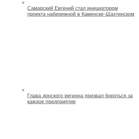
Самарский Евгений стал инициатором
проекта набережной в Каменске-Шахтинском
Глава донского региона призвал бороться за
каждое предприятие