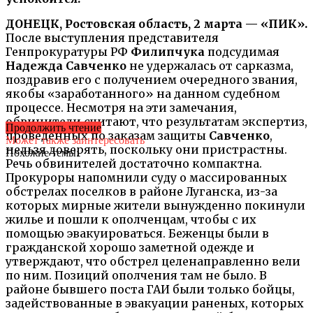
ДОНЕЦК, Ростовская область, 2 марта — «ПИК».
После выступления представителя
Генпрокуратуры РФ
Филипчука
подсудимая
Надежда Савченко
не удержалась от сарказма,
поздравив его с получением очередного звания,
якобы «заработанного» на данном судебном
процессе. Несмотря на эти замечания,
обвинители считают, что результатам экспертиз,
Продолжить чтение
проведенных по заказам защиты
Савченко
,
Может также заинтересовать
нельзя доверять, поскольку они пристрастны.
Похожие темы:
Речь обвинителей достаточно компактна.
Прокуроры напомнили суду о массированных
обстрелах поселков в районе Луганска, из-за
которых мирные жители вынужденно покинули
жилье и пошли к ополченцам, чтобы с их
помощью эвакуироваться. Беженцы были в
гражданской хорошо заметной одежде и
утверждают, что обстрел целенаправленно вели
по ним. Позиций ополчения там не было. В
районе бывшего поста ГАИ были только бойцы,
задействованные в эвакуации раненых, которых