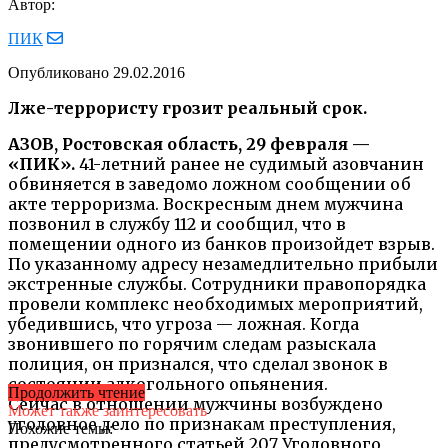
Автор:
ПИК
Опубликовано
29.02.2016
Лже-террористу грозит реальный срок.
АЗОВ, Ростовская область, 29 февраля —
«ПИК».
41-летний ранее не судимый азовчанин
обвиняется в заведомо ложном сообщении об
акте терроризма. Воскресным днем мужчина
позвонил в службу 112 и сообщил, что в
помещении одного из банков произойдет взрыв.
По указанному адресу незамедлительно прибыли
экстренные службы. Сотрудники правопорядка
провели комплекс необходимых мероприятий,
убедившись, что угроза — ложная. Когда
звонившего по горячим следам разыскала
полиция, он признался, что сделал звонок в
состоянии алкогольного опьянения.
Продолжить чтение
Сейчас в отношении мужчины возбуждено
Может также заинтересовать
уголовное дело по признакам преступления,
Похожие темы:
предусмотренного статьей 207 Уголовного