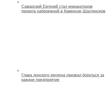
Самарский Евгений стал инициатором
проекта набережной в Каменске-Шахтинском
Глава донского региона призвал бороться за
каждое предприятие