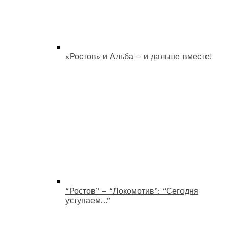
«Ростов» и Альба – и дальше вместе!
“Ростов” – “Локомотив”: “Сегодня
уступаем…”