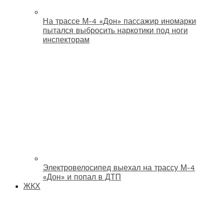
На трассе М-4 «Дон» пассажир иномарки
пытался выбросить наркотики под ноги
инспекторам
Электровелосипед выехал на трассу М-4
«Дон» и попал в ДТП
ЖКХ