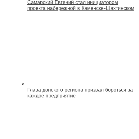
Самарский Евгений стал инициатором
проекта набережной в Каменске-Шахтинском
Глава донского региона призвал бороться за
каждое предприятие