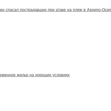
ин спасал пострадавших при атаке на пляж в Архипо‑Оси
еменное жилье на хороших условиях