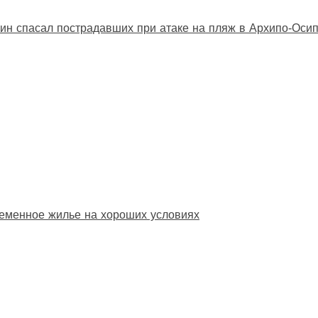
ин спасал пострадавших при атаке на пляж в Архипо‑Оси
еменное жилье на хороших условиях