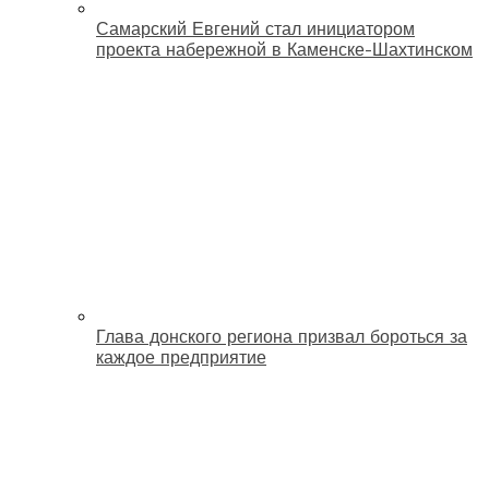
Самарский Евгений стал инициатором
проекта набережной в Каменске-Шахтинском
Глава донского региона призвал бороться за
каждое предприятие