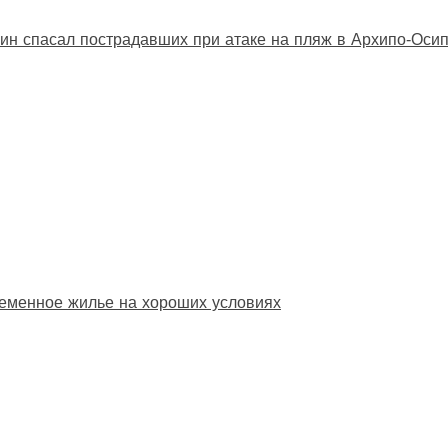
ин спасал пострадавших при атаке на пляж в Архипо‑Оси
еменное жилье на хороших условиях