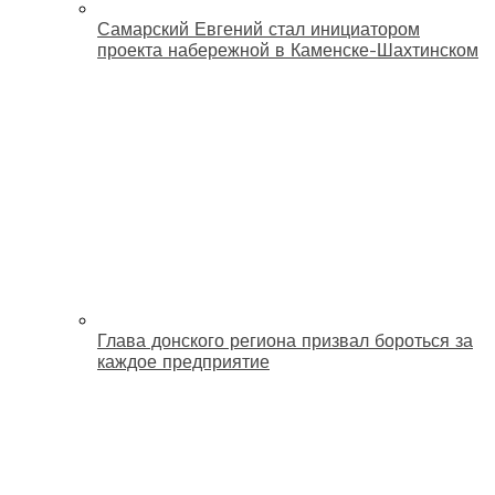
Самарский Евгений стал инициатором
проекта набережной в Каменске-Шахтинском
Глава донского региона призвал бороться за
каждое предприятие