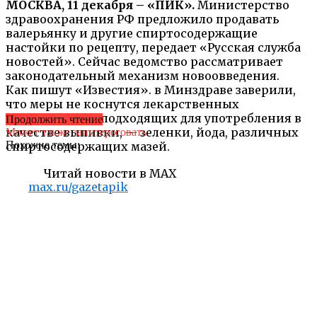
МОСКВА, 11 декабря – «ПИК».
Министерство
здравоохранения РФ предложило продавать
валерьянку и другие спиртосодержащие
настойки по рецепту, передает «Русская служба
новостей». Сейчас ведомство рассматривает
законодательный механизм новоовведения.
Как пишут «Известия». в Минздраве заверили,
что меры не коснутся лекарственных
препаратов, не подходящих для употребления в
Продолжить чтение
качестве выпивки, — зеленки, йода, различных
Может также заинтересовать
Похожие темы:
спиртосодержащих мазей.
Читай новости в MAX
max.ru/gazetapik