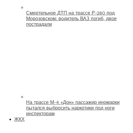
Смертельное ДТП на трассе Р-260 под
Морозовском: водитель ВАЗ погиб, двое
пострадали
На трассе М-4 «Дон» пассажир иномарки
пытался выбросить наркотики под ноги
инспекторам
ЖКХ