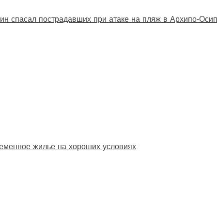
ин спасал пострадавших при атаке на пляж в Архипо‑Оси
еменное жилье на хороших условиях