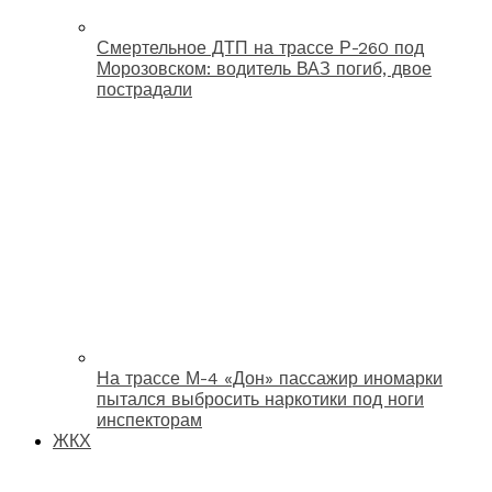
Смертельное ДТП на трассе Р-260 под
Морозовском: водитель ВАЗ погиб, двое
пострадали
На трассе М-4 «Дон» пассажир иномарки
пытался выбросить наркотики под ноги
инспекторам
ЖКХ