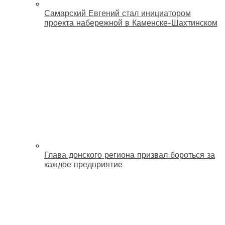
Самарский Евгений стал инициатором
проекта набережной в Каменске-Шахтинском
Глава донского региона призвал бороться за
каждое предприятие