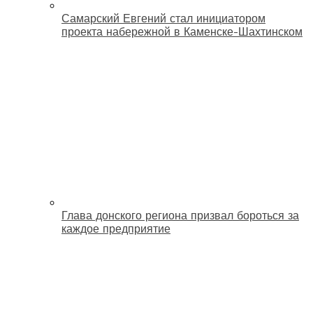
Самарский Евгений стал инициатором
проекта набережной в Каменске-Шахтинском
Глава донского региона призвал бороться за
каждое предприятие