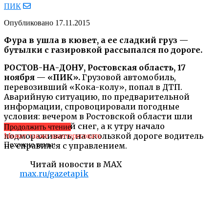
ПИК
Опубликовано
17.11.2015
Фура в ушла в кювет, а ее сладкий груз —
бутылки с газировкой рассыпался по дороге.
РОСТОВ-НА-ДОНУ, Ростовская область, 17
ноября — «ПИК».
Грузовой автомобиль,
перевозивший «Кока-колу», попал в ДТП.
Аварийную ситуацию, по предварительной
информации, спровоцировали погодные
условия: вечером в Ростовской области шли
дожди и мокрый снег, а к утру начало
Продолжить чтение
подмораживать, на скользкой дороге водитель
Может также заинтересовать
Похожие темы:
не справился с управлением.
Читай новости в MAX
max.ru/gazetapik