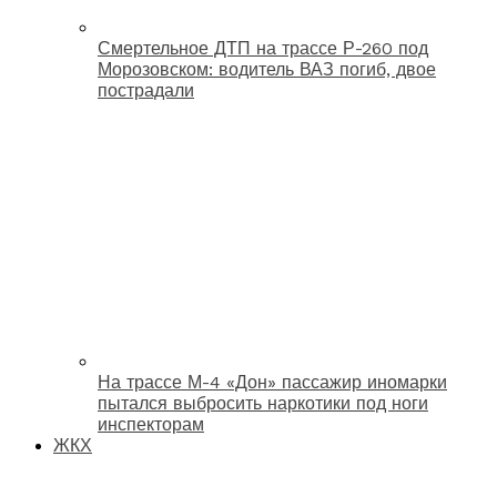
Смертельное ДТП на трассе Р-260 под
Морозовском: водитель ВАЗ погиб, двое
пострадали
На трассе М-4 «Дон» пассажир иномарки
пытался выбросить наркотики под ноги
инспекторам
ЖКХ