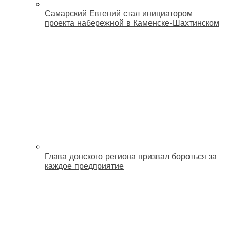
Самарский Евгений стал инициатором
проекта набережной в Каменске-Шахтинском
Глава донского региона призвал бороться за
каждое предприятие