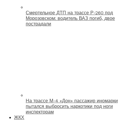
Смертельное ДТП на трассе Р-260 под
Морозовском: водитель ВАЗ погиб, двое
пострадали
На трассе М-4 «Дон» пассажир иномарки
пытался выбросить наркотики под ноги
инспекторам
ЖКХ