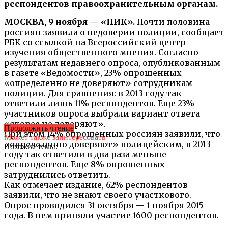
респондентов правоохранительным органам.
МОСКВА, 9 ноября — «ПИК».
Почти половина
россиян заявила о недоверии полиции, сообщает
РБК со ссылкой на Всероссийский центр
изучения общественного мнения. Согласно
результатам недавнего опроса, опубликованным
в газете «Ведомости», 23% опрошенных
«определенно не доверяют» сотрудникам
полиции. Для сравнения: в 2013 году так
ответили лишь 11% респондентов. Еще 23%
участников опроса выбрали вариант ответа
«скорее не доверяют».
Продолжить чтение
При этом 14% опрошенных россиян заявили, что
Может также заинтересовать
«определенно доверяют» полицейским, в 2013
Похожие темы:
году так ответили в два раза меньше
респондентов. Еще 8% опрошенных
затруднились ответить.
Как отмечает издание, 62% респондентов
заявили, что не знают своего участкового.
Опрос проводился 31 октября — 1 ноября 2015
года. В нем приняли участие 1600 респондентов.