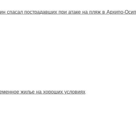
ин спасал пострадавших при атаке на пляж в Архипо‑Оси
еменное жилье на хороших условиях