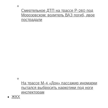
Смертельное ДТП на трассе Р-260 под
Морозовском: водитель ВАЗ погиб, двое
пострадали
На трассе М-4 «Дон» пассажир иномарки
пытался выбросить наркотики под ноги
инспекторам
ЖКХ