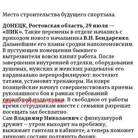
Место строительства будущего спортзала.
ДОНЕЦК, Ростовская область, 29 июля —
«ПИК».
Такие перемены в отделе начались с
приходом нового начальника
В.Н. Бондаренко
.
Дальнейшие его планы сродни наполеоновским.
В пустующем помещении бывшего
вытрезвителя вовсю кипит работа. После
завершения внутренней отделки, оборудования
душевых, мужских и женских раздевалок его
кардинально перепрофилируют: постелют
татами, установят тренажеры. На ковре
полицейские начнут совершенствовать приемы
рукопашного боя в рамках требований
служебной подготовки. В свободное от работы
Другое в рубрике Архив
время сотрудникам вместе с семьями разрешат
посещать зал бесплатно.
Сам
Владимир Николаевич
с физкультурой
дружит – утром выходит на пробежку,
выжимает гантели в кабинете, а теперь поможет
личному составу подтянуть форму.