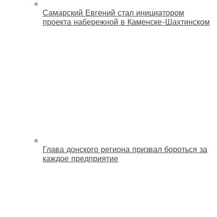
Самарский Евгений стал инициатором
проекта набережной в Каменске-Шахтинском
Глава донского региона призвал бороться за
каждое предприятие