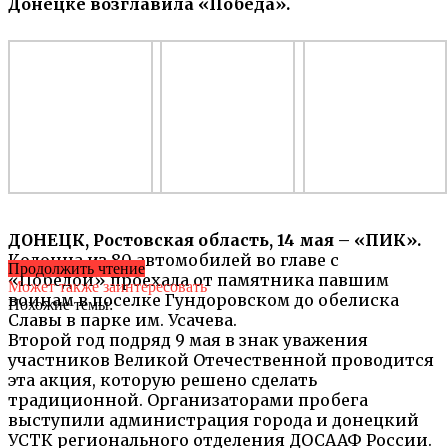
Донецке возглавила «Победа».
ДОНЕЦК, Ростовская область, 14 мая – «ПИК».
Колонна из 80 автомобилей во главе с
Продолжить чтение
«Победой» проехала от памятника павшим
Может также заинтересовать
воинам в поселке Гундоровском до обелиска
Похожие темы:
Славы в парке им. Усачева.
Второй год подряд 9 мая в знак уважения
участников Великой Отечественной проводится
эта акция, которую решено сделать
традиционной. Организаторами пробега
выступили администрация города и донецкий
УСТК регионального отделения ДОСААФ России.