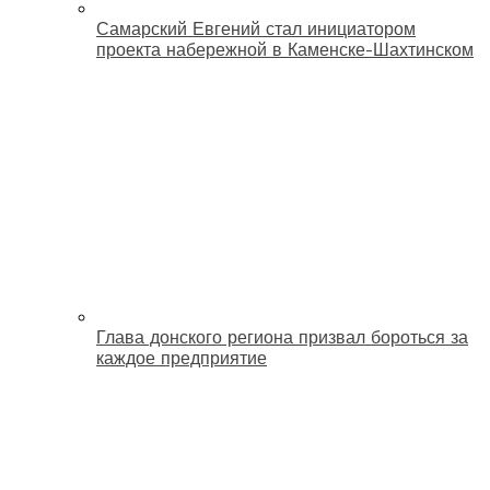
Самарский Евгений стал инициатором
проекта набережной в Каменске-Шахтинском
Глава донского региона призвал бороться за
каждое предприятие