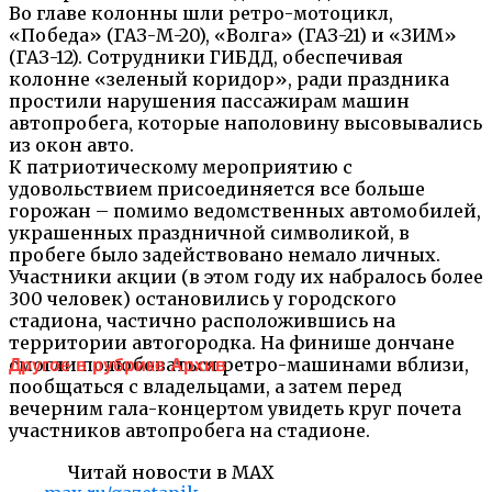
Во главе колонны шли ретро-мотоцикл,
«Победа» (ГАЗ-М-20), «Волга» (ГАЗ-21) и «ЗИМ»
(ГАЗ-12). Сотрудники ГИБДД, обеспечивая
колонне «зеленый коридор», ради праздника
простили нарушения пассажирам машин
автопробега, которые наполовину высовывались
из окон авто.
К патриотическому мероприятию с
удовольствием присоединяется все больше
горожан – помимо ведомственных автомобилей,
украшенных праздничной символикой, в
пробеге было задействовано немало личных.
Участники акции (в этом году их набралось более
300 человек) остановились у городского
стадиона, частично расположившись на
территории автогородка. На финише дончане
смогли полюбоваться ретро-машинами вблизи,
Другое в рубрике Архив
пообщаться с владельцами, а затем перед
вечерним гала-концертом увидеть круг почета
участников автопробега на стадионе.
Читай новости в MAX