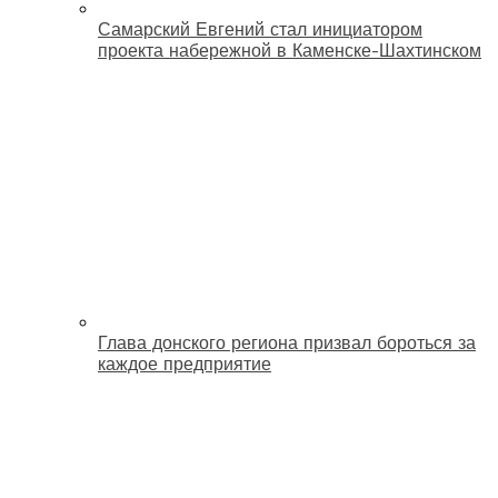
Самарский Евгений стал инициатором
проекта набережной в Каменске-Шахтинском
Глава донского региона призвал бороться за
каждое предприятие