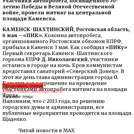
Участники автопробега, посвященного 70-
летию Победы в Великой Отечественной
войне, провели митинг на центральной
площади Каменска.
КАМЕНСК-ШАХТИНСКИЙ, Ростовская область,
6 мая – «ПИК».
Колонна автопробега,
организованного Ростовским обкомом КПРФ,
прибыла в Каменск 3 мая. Как сообщил
«ПИКу»
Первый секретарь Каменск-Шахтинского
горкома КПРФ
Д. Николаевский
, участники
остались в городе на ночь. Кров коммунистам
предоставил санаторий «Северский Донец». В
этот же день глава администрации города
О.
Каюдин
дал разрешение на проведение
Продолжить чтение
участниками автопробега митинга на площади
Может также заинтересовать
Труда.
Похожие темы:
Напомним, что с 2013 года, по решению
городских думы и администрации, все
публичные мероприятия проводятся на площади
Щаденко.
Читай новости в MAX