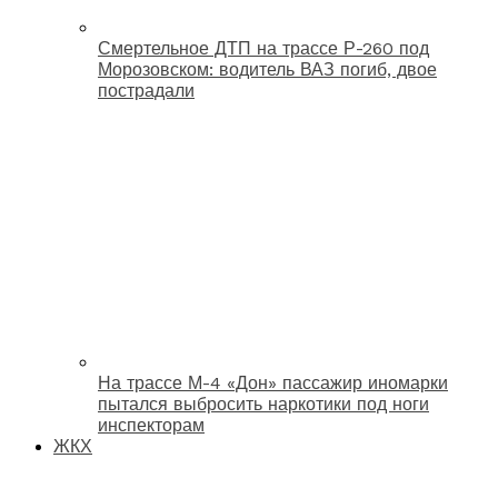
Смертельное ДТП на трассе Р-260 под
Морозовском: водитель ВАЗ погиб, двое
пострадали
На трассе М-4 «Дон» пассажир иномарки
пытался выбросить наркотики под ноги
инспекторам
ЖКХ