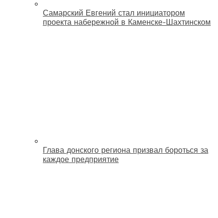
Самарский Евгений стал инициатором
проекта набережной в Каменске-Шахтинском
Глава донского региона призвал бороться за
каждое предприятие