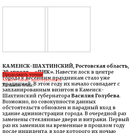
КАМЕНСК-ШАХТИНСКИЙ, Ростовская область,
29 апреля – «ПИК».
Навести лоск в центре
Продолжить чтение
города к весенним праздникам стало уже
Может также заинтересовать
традицией. В этом году их начало совпадает с
Похожие темы:
запланированным визитом в Каменск-
Шахтинский губернатора
Василия Голубева
.
Возможно, по совокупности данных
обстоятельств обновлен и парадный вход в
здание администрации города. В очередной раз
заменены стеклянные двери и витражи. Первый
раз их заменили на временные в прошлом году
после инцидента, в ходе которого их ночью