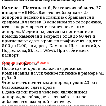
Каменск-Шахтинский, Ростовская область, 27
января – «ПИК».
Вместо необходимых 25
доноров в неделю на станцию обращаются в
среднем 18 человек. В основном это те горожане,
кто в скором времени станет почетным
донором. Медики надеются на понимание и
помощь каменчан в возрасте от 18 до 60 лет и
приглашают сдать кровь по графику: вт, ср, чт с
8.00 до 12.00, по адресу: Каменск-Шахтинский, ул.
Подтелкова, 83; тел.: 7-27-33. При себе иметь
паспорт.
Другое в рубрике Архив
Цифры и факты
После сдачи крови положена денежная
компенсация на усиленное питание в размере 411
рублей.
Чтобы стать почетным донором, нужно 40 раз
безвозмездно сдать кровь.
В день сдачи крови человек, являющийся
донором, освобождается от работы плюс
добавляется выходной к отпуску.