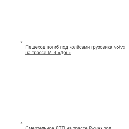
Пешеход погиб под колёсами грузовика Volvo
на трассе М-4 «Дон»
Смертельное ДТП на трассе Р-260 под