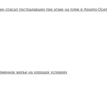
ин спасал пострадавших при атаке на пляж в Архипо‑Оси
еменное жилье на хороших условиях