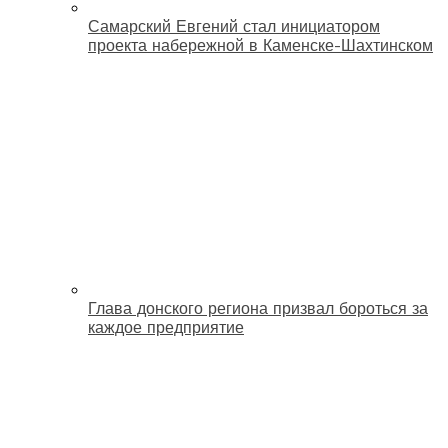
Самарский Евгений стал инициатором
проекта набережной в Каменске-Шахтинском
Глава донского региона призвал бороться за
каждое предприятие