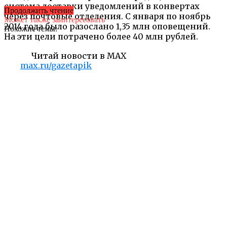
система доставки уведомлений в конвертах
Продолжить чтение
через почтовые отделения. С января по ноябрь
Может также заинтересовать
2014 года было разослано 1,35 млн оповещений.
Похожие темы:
На эти цели потрачено более 40 млн рублей.
Читай новости в MAX
max.ru/gazetapik