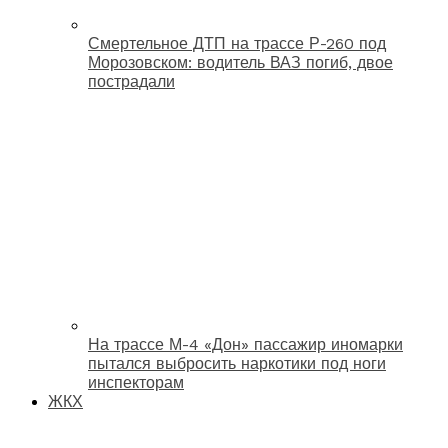
Смертельное ДТП на трассе Р-260 под
Морозовском: водитель ВАЗ погиб, двое
пострадали
На трассе М-4 «Дон» пассажир иномарки
пытался выбросить наркотики под ноги
инспекторам
ЖКХ