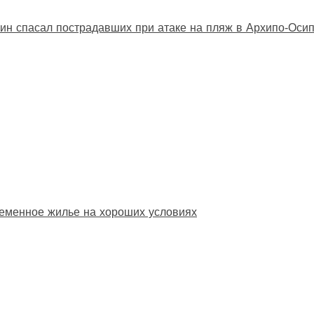
ин спасал пострадавших при атаке на пляж в Архипо‑Оси
еменное жилье на хороших условиях