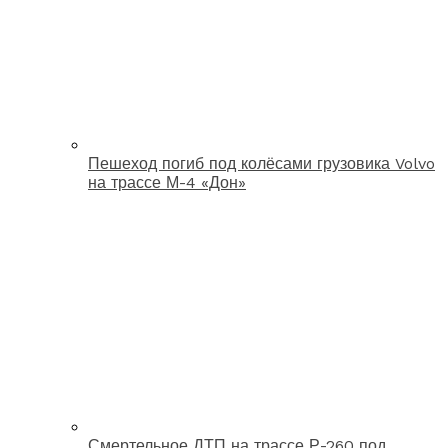
Пешеход погиб под колёсами грузовика Volvo
на трассе М-4 «Дон»
Смертельное ДТП на трассе Р-260 под