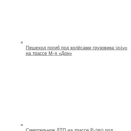
Пешеход погиб под колёсами грузовика Volvo
на трассе М-4 «Дон»
Смертельное ДТП на трассе Р-260 под