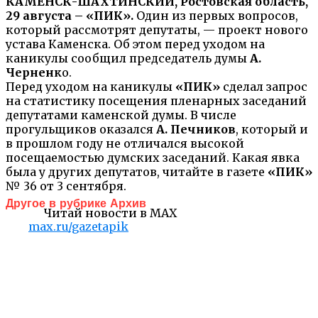
КАМЕНСК-ШАХТИНСКИЙ, Ростовская область,
29 августа – «ПИК».
Один из первых вопросов,
который рассмотрят депутаты, — проект нового
устава Каменска. Об этом перед уходом на
каникулы сообщил председатель думы
А.
Черненк
о.
Перед уходом на каникулы
«ПИК»
сделал запрос
на статистику посещения пленарных заседаний
депутатами каменской думы. В числе
прогульщиков оказался
А. Печников
, который и
в прошлом году не отличался высокой
посещаемостью думских заседаний. Какая явка
была у других депутатов, читайте в газете
«ПИК»
№ 36 от 3 сентября.
Другое в рубрике Архив
Читай новости в MAX
max.ru/gazetapik