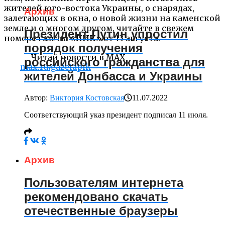
жителей юго-востока Украины, о снарядах,
Архив
залетающих в окна, о новой жизни на каменской
земле и о многом другом, читайте в свежем
Президент Путин упростил
номере газеты
«ПИК»
от 13 августа.
порядок получения
Читай новости в MAX
российского гражданства для
max.ru/gazetapik
жителей Донбасса и Украины
Автор:
Виктория Костовская
11.07.2022
Соответствующий указ президент подписал 11 июля.
Архив
Пользователям интернета
рекомендовано скачать
отечественные браузеры