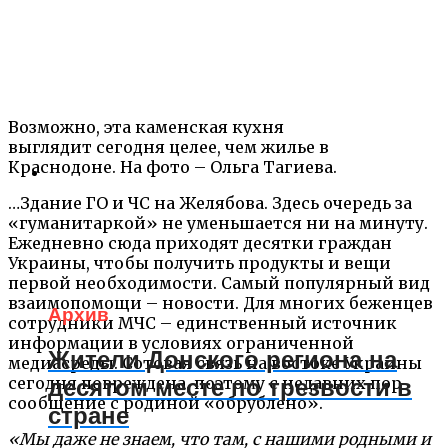
Возможно, эта каменская кухня
выглядит сегодня целее, чем жилье в
Краснодоне. На фото – Ольга Тагиева.
…Здание ГО и ЧС на Желябова. Здесь очередь за
«гуманитаркой» не уменьшается ни на минуту.
Ежедневно сюда приходят десятки граждан
Украины, чтобы получить продукты и вещи
первой необходимости. Самый популярный вид
взаимопомощи – новости. Для многих беженцев
Архив
сотрудники МЧС – единственный источник
информации в условиях ограниченной
Жители Донского региона на
медиасреды. Сотовая связь на востоке Украины
сегодня повреждена, поэтому с недавних пор
десятом месте по трезвости в
сообщение с родиной «обрублено».
стране
«Мы даже не знаем, что там, с нашими родными и