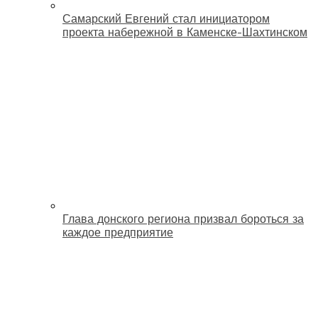
Самарский Евгений стал инициатором
проекта набережной в Каменске-Шахтинском
Глава донского региона призвал бороться за
каждое предприятие