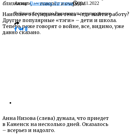
близкими», — говорят в очереди.
Автор:
Валентина Лагутина
09.11.2022
Рейтинг составило Росалкогольрегулирование.
Наиболее обсуждаемая тема – где найти работу?
Другие популярные «тэги» – дети и школа.
Теперь реже говорят о войне, все, видимо, уже
давно сказано.
Анна Низова (слева) думала, что приедет
в Каменск на несколько дней. Оказалось
– всерьез и надолго.