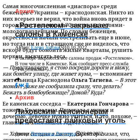
Самая многочисленная «диаспора» среди
Архив
беженцев с Украины – краснодонская. Никто из
них всерьез не верил, что война вновь придет в
«Ростелеком» закрывает
город, прославленный 70 лет назад героями-
молодогвардейцами. По словам беженцев,
салоны в Каменске
окрестности начали обстреливать еще в июне,
но тогда им и в страшном сне не виделось, что
Автор:
Елена Зотова
10.10.2022
вскоре будут бомбить жилые кварталы, рушить
церкви, выжигать леса.
В октябре закроются все салоны продаж «Ростелеком».
В том числе в Каменске. Как сообщает пресс-служба
— Представляете, я стою посреди дороги и вижу,
«Ростелекома»,...
как бомбят улицу, где живет кума,
— вспоминает
жительница Краснодона
Ольга Тагиева
.
– В этот
момент даже не сообразила сразу, что делать?
Бежать в бомбоубежище? Домой? Куда?
Архив
Ее каменская соседка –
Екатерина Гончарова
–
тоже из Краснодона. Приехала с мужем и
Лиховским пенсионерам
дочерью. Девочке нужно учиться, и это, похоже, –
предоставят пайковый уголь
главная и ближайшая задача семьи.
— Ходили сегодня в школу, директор сказал, что,
Автор:
Валентина Лагутина
22.08.2022
скорее всего, нас возьмут, если позволит количество