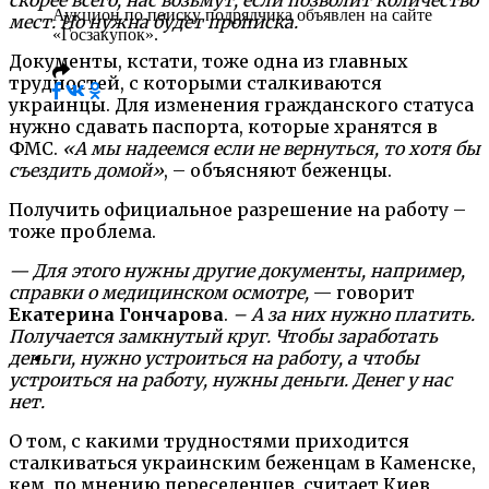
Аукцион по поиску подрядчика объявлен на сайте
мест. Но нужна будет прописка.
«Госзакупок».
Документы, кстати, тоже одна из главных
трудностей, с которыми сталкиваются
украинцы. Для изменения гражданского статуса
нужно сдавать паспорта, которые хранятся в
ФМС.
«А мы надеемся если не вернуться, то хотя бы
съездить домой»
, – объясняют беженцы.
Получить официальное разрешение на работу –
тоже проблема.
— Для этого нужны другие документы, например,
справки о медицинском осмотре,
— говорит
Екатерина Гончарова
.
– А за них нужно платить.
Получается замкнутый круг. Чтобы заработать
деньги, нужно устроиться на работу, а чтобы
устроиться на работу, нужны деньги. Денег у нас
нет.
О том, с какими трудностями приходится
сталкиваться украинским беженцам в Каменске,
кем, по мнению переселенцев, считает Киев