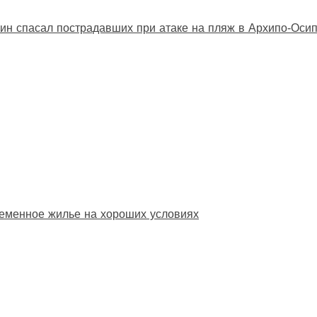
ин спасал пострадавших при атаке на пляж в Архипо‑Оси
еменное жилье на хороших условиях