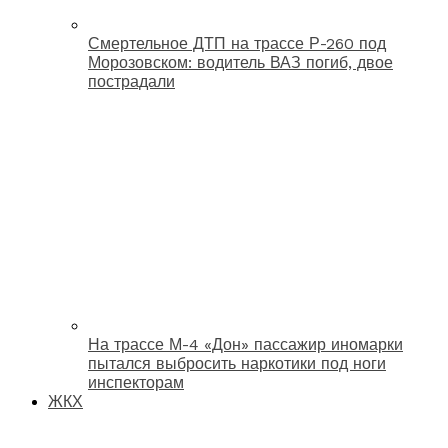
Смертельное ДТП на трассе Р-260 под
Морозовском: водитель ВАЗ погиб, двое
пострадали
На трассе М-4 «Дон» пассажир иномарки
пытался выбросить наркотики под ноги
инспекторам
ЖКХ