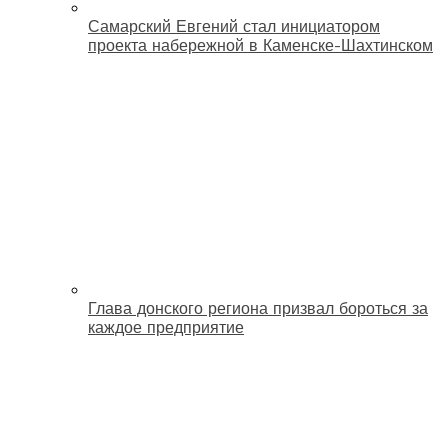
Самарский Евгений стал инициатором
проекта набережной в Каменске-Шахтинском
Глава донского региона призвал бороться за
каждое предприятие