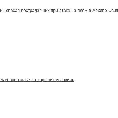
ин спасал пострадавших при атаке на пляж в Архипо‑Оси
еменное жилье на хороших условиях